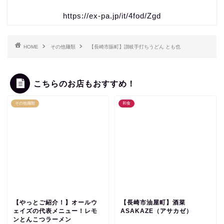
https://ex-pa.jp/it/4fod/Zgd
HOME
その他麺類
【長崎市賑町】讃岐手打ちうどん とも也
こちらのお店もおすすめ！
その他麺類
和食
【やっとご紹介！】オールウ
【長崎市油屋町】酒菜
ェイズの代表メニュー！レモ
ASAKAZE（アサカゼ）
ンとんこつラーメン