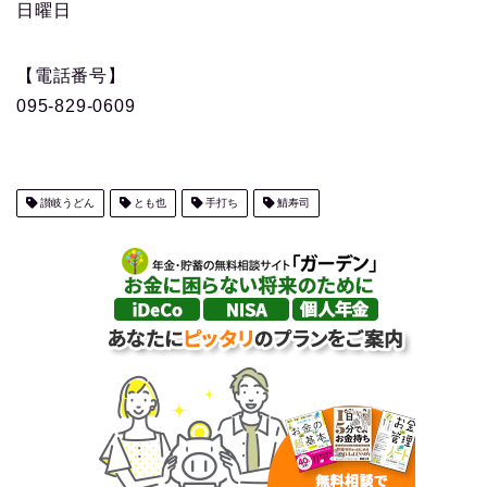
日曜日
【電話番号】
095-829-0609
讃岐うどん
とも也
手打ち
鯖寿司