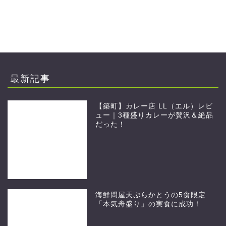
最新記事
【築町】カレー店 LL（エル）レビ
ュー｜3種盛りカレーが贅沢＆絶品
だった！
海鮮問屋天ぷらかとうの5食限定
「本気舟盛り」の実食に成功！