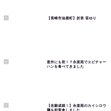
5
【長崎市油屋町】折衷 笹ゆり
6
意外にも初！？永楽苑でエビチャー
ハンを食べてきました
7
【念願成就！】永楽苑のカイシロウ
麺を初実食しました