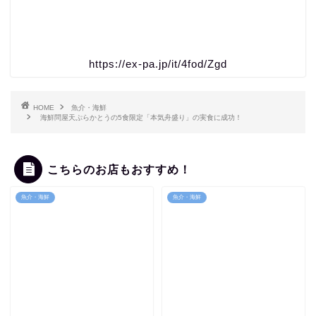
https://ex-pa.jp/it/4fod/Zgd
HOME
魚介・海鮮
海鮮問屋天ぷらかとうの5食限定「本気舟盛り」の実食に成功！
こちらのお店もおすすめ！
魚介・海鮮
魚介・海鮮