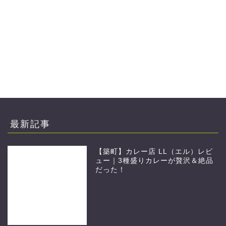
最新記事
【築町】カレー店 LL（エル）レビ
ュー｜3種盛りカレーが贅沢＆絶品
だった！