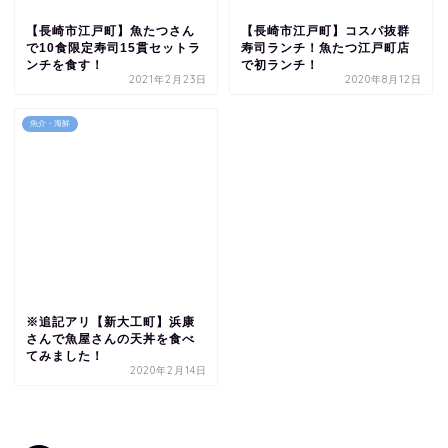
【長崎市江戸町】魚たつさん
【長崎市江戸町】コスパ抜群
で10食限定寿司15貫セットラ
寿司ランチ！魚たつ江戸町店
ンチを食す！
で初ランチ！
2021年2月23日
2020年8月12日
魚介・海鮮
※追記アリ【新大工町】浜康
さんで魚屋さんの天丼を食べ
てみました！
2020年2月14日